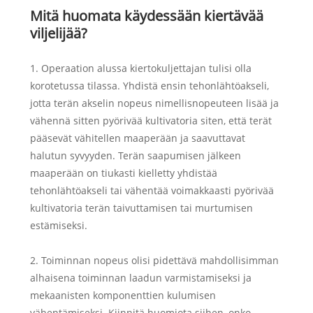
Mitä huomata käydessään kiertävää
viljelijää?
1. Operaation alussa kiertokuljettajan tulisi olla
korotetussa tilassa. Yhdistä ensin tehonlähtöakseli,
jotta terän akselin nopeus nimellisnopeuteen lisää ja
vähennä sitten pyörivää kultivatoria siten, että terät
pääsevät vähitellen maaperään ja saavuttavat
halutun syvyyden. Terän saapumisen jälkeen
maaperään on tiukasti kielletty yhdistää
tehonlähtöakseli tai vähentää voimakkaasti pyörivää
kultivatoria terän taivuttamisen tai murtumisen
estämiseksi.
2. Toiminnan nopeus olisi pidettävä mahdollisimman
alhaisena toiminnan laadun varmistamiseksi ja
mekaanisten komponenttien kulumisen
vähentämiseksi. Kiinnitä huomiota siihen, onko