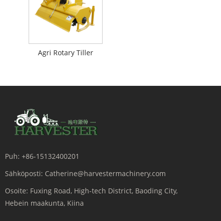
Agri Rotary Tiller
Puh:
+86-15132400201
Sähköposti:
Catherine@harvestermachinery.com
Osoite:
Fuxing Road, High-tech District, Baoding City,
Hebein maakunta, Kiina