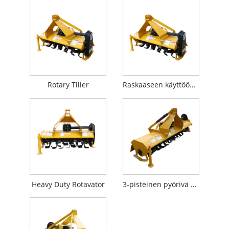
Rotary Tiller
Raskaaseen käyttöön tarkoitettu pyörivä jyrsin
Heavy Duty Rotavator
3-pisteinen pyörivä ohjausaisa