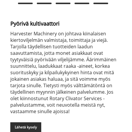
Pyörivä kultivaattori
Harvester Machinery on johtava kiinalaisen
kiertoviljelmän valmistaja, toimittaja ja viejä.
Tarjolla täydellisen tuotteiden laadun
saavuttamista, jotta monet asiakkaat ovat
tyytyväisiä pyörivään viljelijämme. Äärimmäinen
suunnittelu, laadukkaat raaka -aineet, korkea
suorituskyky ja kilpailukykyinen hinta ovat mitä
jokainen asiakas haluaa, ja sitä voimme myös
tarjota sinulle. Tietysti myös välttämätöntä on
täydellinen myynnin jälkeinen palvelumme. Jos
olet kiinnostunut Rotary Clivator Services -
palvelustamme, voit neuvotella meistä nyt,
vastaamme sinulle ajoissa!
Lähetä kysely