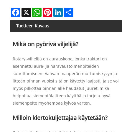
Facebook
X
WhatsApp
Pinterest
LinkedIn
Share
Tuotteen Kuvaus
Mikä on pyörivä viljelijä?
Rotary -viljelijä on aurauskone, jonka traktori on
asennettu aura- ja haravaustoimenpiteiden
suorittamiseen. Vahvan maaperän murtumiskyvyn ja
litteän pinnan vuoksi sitä on käytetty laajasti; Ja se voi
myös pilkottaa pinnan alle haudatut juuret, mikä
helpottaa siementälaitteen käyttöä ja tarjota hyvä
siemenpeite myöhempää kylvöä varten.
Milloin kiertokuljettajaa käytetään?