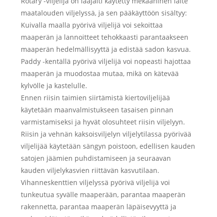
Rotary -viljelijä on laajalti käytetty mekaaninen laite
maatalouden viljelyssä, ja sen pääkäyttöön sisältyy:
Kuivalla maalla pyörivä viljelijä voi sekoittaa
maaperän ja lannoitteet tehokkaasti parantaakseen
maaperän hedelmällisyyttä ja edistää sadon kasvua.
Paddy -kentällä pyörivä viljelijä voi nopeasti hajottaa
maaperän ja muodostaa mutaa, mikä on kätevää
kylvölle ja kastelulle.
Ennen riisin taimien siirtämistä kiertoviljelijää
käytetään maanvalmistukseen tasaisen pinnan
varmistamiseksi ja hyvät olosuhteet riisin viljelyyn.
Riisin ja vehnän kaksoisviljelyn viljelytilassa pyörivää
viljelijää käytetään sängyn poistoon, edellisen kauden
satojen jäämien puhdistamiseen ja seuraavan
kauden viljelykasvien riittävän kasvutilaan.
Vihanneskenttien viljelyssä pyörivä viljelijä voi
tunkeutua syvälle maaperään, parantaa maaperän
rakennetta, parantaa maaperän läpäisevyyttä ja