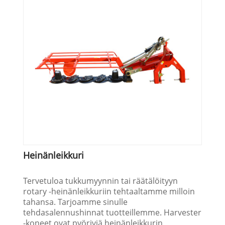
Heinänleikkuri
Tervetuloa tukkumyynnin tai räätälöityyn
rotary -heinänleikkuriin tehtaaltamme milloin
tahansa. Tarjoamme sinulle
tehdasalennushinnat tuotteillemme. Harvester
-koneet ovat pyöriviä heinänleikkurin