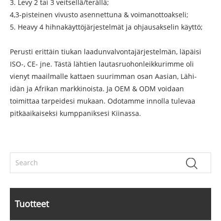
3. Levy 2 tai 3 veitsellä/terällä;
4,3-pisteinen vivusto asennettuna & voimanottoakseli;
5. Heavy 4 hihnakäyttöjärjestelmät ja ohjausakselin käyttö;
Perusti erittäin tiukan laadunvalvontajärjestelmän, läpäisi
ISO-, CE- jne. Tästä lähtien lautasruohonleikkurimme oli
vienyt maailmalle kattaen suurimman osan Aasian, Lähi-
idän ja Afrikan markkinoista. Ja OEM & ODM voidaan
toimittaa tarpeidesi mukaan. Odotamme innolla tulevaa
pitkäaikaiseksi kumppaniksesi Kiinassa.
Tuotteet