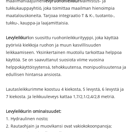
maailmanlaajuinen
levyruohonleikkuri
valmistus- ja
tukkukauppayhtiö, joka toimittaa maailman hienoimpia
maatalouskoneita. Tarjoaa integraatio T & K-, tuotanto-,
tukku-, kauppa-ja laajamittaisia.
Levyleikkuri
on suosittu ruohonleikkurityyppi, joka käyttää
pyöriviä kiekkoja ruohon ja muun kasvillisuuden
leikkaamiseen. Yksinkertainen muotoilu tarkoittaa helppoa
käyttöä. Se on saavuttanut suosiota viime vuosina
helppokäyttöisyytensä, tehokkuutensa, monipuolisuutensa ja
edullisen hintansa ansiosta.
Lautasleikkurimme koostuu 4 kiekosta, 5 levystä, 6 levystä ja
7 kiekosta. Ja leikkuuleveys kattaa 1,7/2,1/2,4/2,8 metriä.
Levyleikkurin ominaisuudet:
1. Hydraulinen nosto;
2. Rautaohjain ja muovikansi ovat vakiokokoonpanoja;