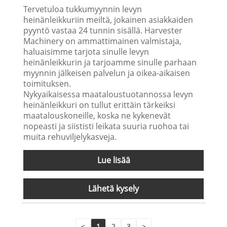
Tervetuloa tukkumyynnin levyn
heinänleikkuriin meiltä, jokainen asiakkaiden
pyyntö vastaa 24 tunnin sisällä. Harvester
Machinery on ammattimainen valmistaja,
haluaisimme tarjota sinulle levyn
heinänleikkurin ja tarjoamme sinulle parhaan
myynnin jälkeisen palvelun ja oikea-aikaisen
toimituksen.
Nykyaikaisessa maataloustuotannossa levyn
heinänleikkuri on tullut erittäin tärkeiksi
maatalouskoneille, koska ne kykenevät
nopeasti ja siististi leikata suuria ruohoa tai
muita rehuviljelykasveja.
Lue lisää
Lähetä kysely
<
1
2
3
>