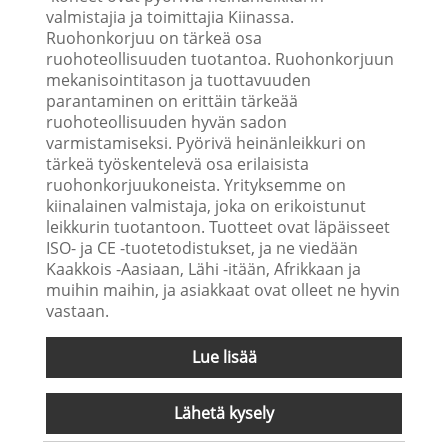
valmistajia ja toimittajia Kiinassa.
Ruohonkorjuu on tärkeä osa
ruohoteollisuuden tuotantoa. Ruohonkorjuun
mekanisointitason ja tuottavuuden
parantaminen on erittäin tärkeää
ruohoteollisuuden hyvän sadon
varmistamiseksi. Pyörivä heinänleikkuri on
tärkeä työskentelevä osa erilaisista
ruohonkorjuukoneista. Yrityksemme on
kiinalainen valmistaja, joka on erikoistunut
leikkurin tuotantoon. Tuotteet ovat läpäisseet
ISO- ja CE -tuotetodistukset, ja ne viedään
Kaakkois -Aasiaan, Lähi -itään, Afrikkaan ja
muihin maihin, ja asiakkaat ovat olleet ne hyvin
vastaan.
Lue lisää
Lähetä kysely