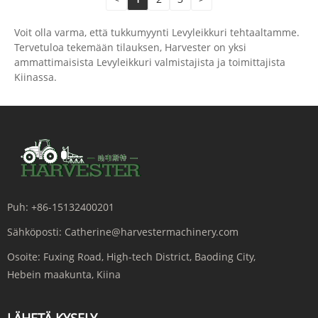
Voit olla varma, että tukkumyynti Levyleikkuri tehtaaltamme.
Tervetuloa tekemään tilauksen, Harvester on yksi
ammattimaisista Levyleikkuri valmistajista ja toimittajista
Kiinassa.
Puh:
+86-15132400201
Sähköposti:
Catherine@harvestermachinery.com
Osoite:
Fuxing Road, High-tech District, Baoding City,
Hebein maakunta, Kiina