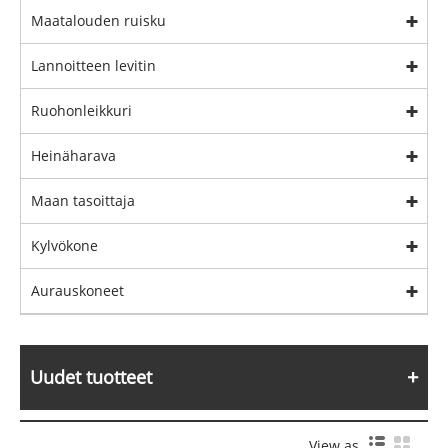
Maatalouden ruisku
Lannoitteen levitin
Ruohonleikkuri
Heinäharava
Maan tasoittaja
Kylvökone
Aurauskoneet
Uudet tuotteet
View as