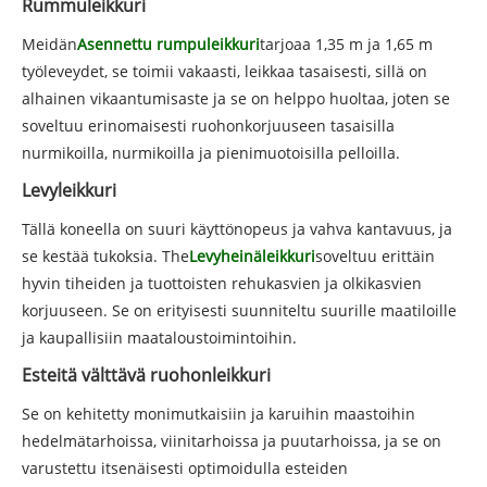
Rummuleikkuri
Meidän
Asennettu rumpuleikkuri
tarjoaa 1,35 m ja 1,65 m
työleveydet, se toimii vakaasti, leikkaa tasaisesti, sillä on
alhainen vikaantumisaste ja se on helppo huoltaa, joten se
soveltuu erinomaisesti ruohonkorjuuseen tasaisilla
nurmikoilla, nurmikoilla ja pienimuotoisilla pelloilla.
Levyleikkuri
Tällä koneella on suuri käyttönopeus ja vahva kantavuus, ja
se kestää tukoksia. The
Levyheinäleikkuri
soveltuu erittäin
hyvin tiheiden ja tuottoisten rehukasvien ja olkikasvien
korjuuseen. Se on erityisesti suunniteltu suurille maatiloille
ja kaupallisiin maataloustoimintoihin.
Esteitä välttävä ruohonleikkuri
Se on kehitetty monimutkaisiin ja karuihin maastoihin
hedelmätarhoissa, viinitarhoissa ja puutarhoissa, ja se on
varustettu itsenäisesti optimoidulla esteiden