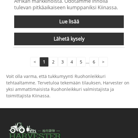
Afrikan markkinoista. Odotamme innolla
tulevan pitkäaikaiseen kumppaniksi Kiinassa.
Lue lisää
Lähetä kysely
<
1
2
3
4
5
...
6
>
Voit olla varma, että tukkumyynti Ruohonleikkuri
tehtaaltamme. Tervetuloa tekemään tilauksen, Harvester on
yksi ammattimaisista Ruohonleikkuri valmistajista ja
toimittajista Kiinassa.