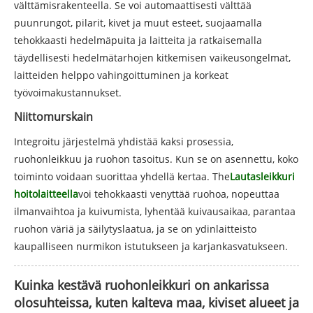
välttämisrakenteella. Se voi automaattisesti välttää
puunrungot, pilarit, kivet ja muut esteet, suojaamalla
tehokkaasti hedelmäpuita ja laitteita ja ratkaisemalla
täydellisesti hedelmätarhojen kitkemisen vaikeusongelmat,
laitteiden helppo vahingoittuminen ja korkeat
työvoimakustannukset.
Niittomurskain
Integroitu järjestelmä yhdistää kaksi prosessia,
ruohonleikkuu ja ruohon tasoitus. Kun se on asennettu, koko
toiminto voidaan suorittaa yhdellä kertaa. The
Lautasleikkuri
hoitolaitteella
voi tehokkaasti venyttää ruohoa, nopeuttaa
ilmanvaihtoa ja kuivumista, lyhentää kuivausaikaa, parantaa
ruohon väriä ja säilytyslaatua, ja se on ydinlaitteisto
kaupalliseen nurmikon istutukseen ja karjankasvatukseen.
Kuinka kestävä ruohonleikkuri on ankarissa
olosuhteissa, kuten kalteva maa, kiviset alueet ja