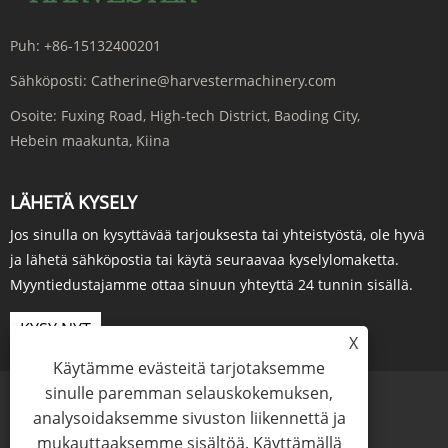
Puh:
+86-15132400201
Sähköposti:
Catherine@harvestermachinery.com
Osoite:
Fuxing Road, High-tech District, Baoding City,
Hebein maakunta, Kiina
LÄHETÄ KYSELY
Jos sinulla on kysyttävää tarjouksesta tai yhteistyöstä, ole hyvä
ja lähetä sähköpostia tai käytä seuraavaa kyselylomaketta.
Myyntiedustajamme ottaa sinuun yhteyttä 24 tunnin sisällä.
KYSY NYT
X
Käytämme evästeitä tarjotaksemme
sinulle paremman selauskokemuksen,
analysoidaksemme sivuston liikennettä ja
mukauttaaksemme sisältöä. Käyttämällä