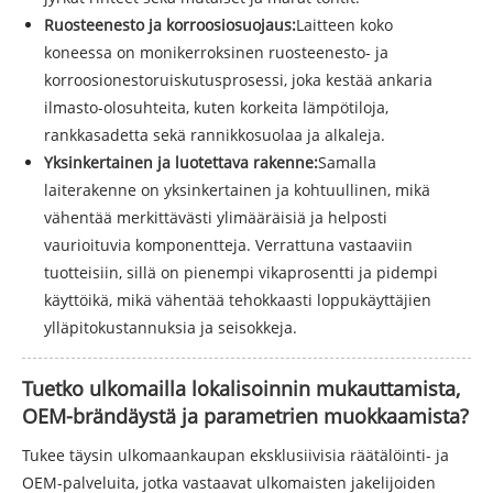
Ruosteenesto ja korroosiosuojaus:
Laitteen koko
koneessa on monikerroksinen ruosteenesto- ja
korroosionestoruiskutusprosessi, joka kestää ankaria
ilmasto-olosuhteita, kuten korkeita lämpötiloja,
rankkasadetta sekä rannikkosuolaa ja alkaleja.
Yksinkertainen ja luotettava rakenne:
Samalla
laiterakenne on yksinkertainen ja kohtuullinen, mikä
vähentää merkittävästi ylimääräisiä ja helposti
vaurioituvia komponentteja. Verrattuna vastaaviin
tuotteisiin, sillä on pienempi vikaprosentti ja pidempi
käyttöikä, mikä vähentää tehokkaasti loppukäyttäjien
ylläpitokustannuksia ja seisokkeja.
Tuetko ulkomailla lokalisoinnin mukauttamista,
OEM-brändäystä ja parametrien muokkaamista?
Tukee täysin ulkomaankaupan eksklusiivisia räätälöinti- ja
OEM-palveluita, jotka vastaavat ulkomaisten jakelijoiden