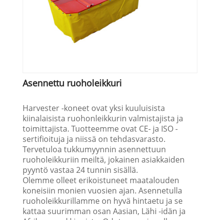
Asennettu ruoholeikkuri
Harvester -koneet ovat yksi kuuluisista
kiinalaisista ruohonleikkurin valmistajista ja
toimittajista. Tuotteemme ovat CE- ja ISO -
sertifioituja ja niissä on tehdasvarasto.
Tervetuloa tukkumyynnin asennettuun
ruoholeikkuriin meiltä, jokainen asiakkaiden
pyyntö vastaa 24 tunnin sisällä.
Olemme olleet erikoistuneet maatalouden
koneisiin monien vuosien ajan. Asennetulla
ruoholeikkurillamme on hyvä hintaetu ja se
kattaa suurimman osan Aasian, Lähi -idän ja