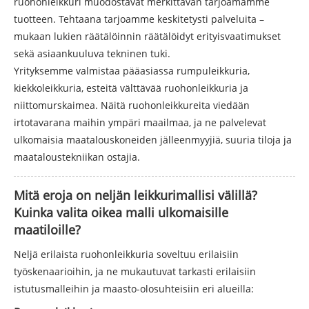
ruohonleikkuri muodostavat merkittävän tarjoamamme
tuotteen. Tehtaana tarjoamme keskitetysti palveluita –
mukaan lukien räätälöinnin räätälöidyt erityisvaatimukset
sekä asiaankuuluva tekninen tuki.
Yrityksemme valmistaa pääasiassa rumpuleikkuria,
kiekkoleikkuria, esteitä välttävää ruohonleikkuria ja
niittomurskaimea. Näitä ruohonleikkureita viedään
irtotavarana maihin ympäri maailmaa, ja ne palvelevat
ulkomaisia ​​maatalouskoneiden jälleenmyyjiä, suuria tiloja ja
maataloustekniikan ostajia.
Mitä eroja on neljän leikkurimallisi välillä?
Kuinka valita oikea malli ulkomaisille
maatiloille?
Neljä erilaista ruohonleikkuria soveltuu erilaisiin
työskenaarioihin, ja ne mukautuvat tarkasti erilaisiin
istutusmalleihin ja maasto-olosuhteisiin eri alueilla: