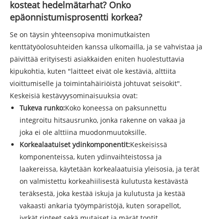
kosteat hedelmätarhat? Onko
epäonnistumisprosentti korkea?
Se on täysin yhteensopiva monimutkaisten
kenttätyöolosuhteiden kanssa ulkomailla, ja se vahvistaa ja
päivittää erityisesti asiakkaiden eniten huolestuttavia
kipukohtia, kuten "laitteet eivät ole kestäviä, alttiita
vioittumiselle ja toimintahäiriöistä johtuvat seisokit".
Keskeisiä kestävyysominaisuuksia ovat:
Tukeva runko:
Koko koneessa on paksunnettu
integroitu hitsausrunko, jonka rakenne on vakaa ja
joka ei ole alttiina muodonmuutoksille.
Korkealaatuiset ydinkomponentit:
Keskeisissä
komponenteissa, kuten ydinvaihteistossa ja
laakereissa, käytetään korkealaatuisia yleisosia, ja terät
on valmistettu korkeahiilisestä kulutusta kestävästä
teräksestä, joka kestää iskuja ja kulutusta ja kestää
vakaasti ankaria työympäristöjä, kuten sorapellot,
jyrkät rinteet sekä mutaiset ja märät tontit.