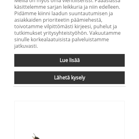
Meillä on myös oma vientilisenssi. Pääasiassa
käsittelemme sarjan leikkuria ja niin edelleen.
Pidämme kiinni laadun suuntautumisen ja
asiakkaiden prioriteetin päämiehestä,
toivotamme vilpittömästi kirjeesi, puhelut ja
tutkimukset yritysyhteistyöhön. Vakuutamme
sinulle korkealaatuisista palveluistamme
jatkuvasti.
Lue lisää
Lähetä kysely