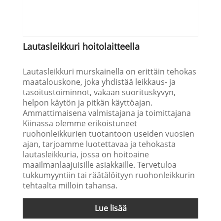
Lautasleikkuri hoitolaitteella
Lautasleikkuri murskainella on erittäin tehokas
maatalouskone, joka yhdistää leikkaus- ja
tasoitustoiminnot, vakaan suorituskyvyn,
helpon käytön ja pitkän käyttöajan.
Ammattimaisena valmistajana ja toimittajana
Kiinassa olemme erikoistuneet
ruohonleikkurien tuotantoon useiden vuosien
ajan, tarjoamme luotettavaa ja tehokasta
lautasleikkuria, jossa on hoitoaine
maailmanlaajuisille asiakkaille. Tervetuloa
tukkumyyntiin tai räätälöityyn ruohonleikkurin
tehtaalta milloin tahansa.
Lue lisää