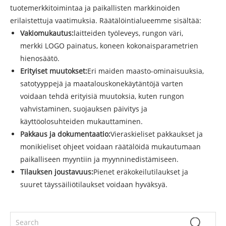
tuotemerkkitoimintaa ja paikallisten markkinoiden
erilaistettuja vaatimuksia. Räätälöintialueemme sisältää:
Vakiomukautus:
laitteiden työleveys, rungon väri,
merkki LOGO painatus, koneen kokonaisparametrien
hienosäätö.
Erityiset muutokset:
Eri maiden maasto-ominaisuuksia,
satotyyppejä ja maatalouskonekäytäntöjä varten
voidaan tehdä erityisiä muutoksia, kuten rungon
vahvistaminen, suojauksen päivitys ja
käyttöolosuhteiden mukauttaminen.
Pakkaus ja dokumentaatio:
Vieraskieliset pakkaukset ja
monikieliset ohjeet voidaan räätälöidä mukautumaan
paikalliseen myyntiin ja myynninedistämiseen.
Tilauksen joustavuus:
Pienet eräkokeilutilaukset ja
suuret täyssäiliötilaukset voidaan hyväksyä.