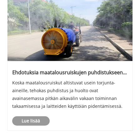
Ehdotuksia maatalousruiskujen puhdistukseen
ja huoltoon
Koska maatalousruiskut altistuvat usein torjunta-
aineille, tehokas puhdistus ja huolto ovat
avainasemassa pitkän aikavälin vakaan toiminnan
takaamisessa ja laitteiden käyttöiän pidentämisessä.
Lue lisää