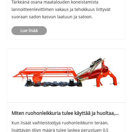
Tärkeänä osana maatalouden koneistamista
lannoitteenlevittimen vakaus ja tehokkuus liittyvät
suoraan sadon kasvun laatuun ja satoon.
Lue lisää
Miten ruohonleikkuria tulee käyttää ja huoltaa,
kun se vastaanotetaan?
Kun lisäät vaihteistoöljyä ruohonleikkurin terään,
lisättävän öljyn määrä tulee laskea perustuen 0,5