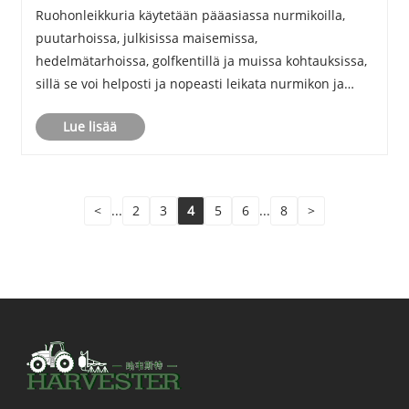
Ruohonleikkuria käytetään pääasiassa nurmikoilla,
puutarhoissa, julkisissa maisemissa,
hedelmätarhoissa, golfkentillä ja muissa kohtauksissa,
sillä se voi helposti ja nopeasti leikata nurmikon ja
muun ruohon.
Lue lisää
<
...
2
3
4
5
6
...
8
>