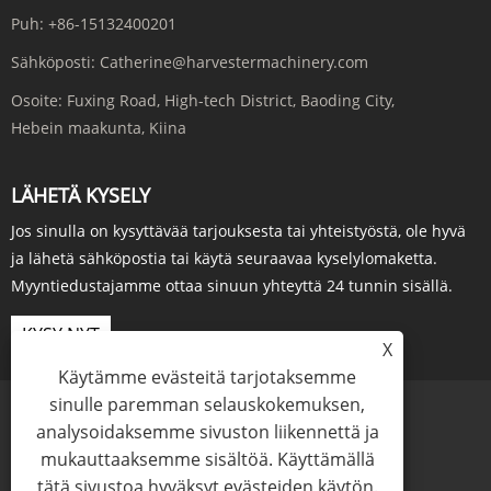
Puh:
+86-15132400201
Sähköposti:
Catherine@harvestermachinery.com
Osoite:
Fuxing Road, High-tech District, Baoding City,
Hebein maakunta, Kiina
LÄHETÄ KYSELY
Jos sinulla on kysyttävää tarjouksesta tai yhteistyöstä, ole hyvä
ja lähetä sähköpostia tai käytä seuraavaa kyselylomaketta.
Myyntiedustajamme ottaa sinuun yhteyttä 24 tunnin sisällä.
KYSY NYT
X
Käytämme evästeitä tarjotaksemme
sinulle paremman selauskokemuksen,
analysoidaksemme sivuston liikennettä ja
mukauttaaksemme sisältöä. Käyttämällä
Links
Sitemap
RSS
XML
Tietosuojakäytäntö
tätä sivustoa hyväksyt evästeiden käytön.