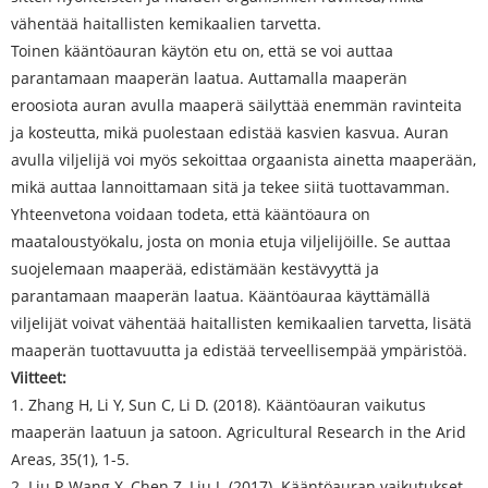
vähentää haitallisten kemikaalien tarvetta.
Toinen kääntöauran käytön etu on, että se voi auttaa
parantamaan maaperän laatua. Auttamalla maaperän
eroosiota auran avulla maaperä säilyttää enemmän ravinteita
ja kosteutta, mikä puolestaan ​​edistää kasvien kasvua. Auran
avulla viljelijä voi myös sekoittaa orgaanista ainetta maaperään,
mikä auttaa lannoittamaan sitä ja tekee siitä tuottavamman.
Yhteenvetona voidaan todeta, että kääntöaura on
maataloustyökalu, josta on monia etuja viljelijöille. Se auttaa
suojelemaan maaperää, edistämään kestävyyttä ja
parantamaan maaperän laatua. Kääntöauraa käyttämällä
viljelijät voivat vähentää haitallisten kemikaalien tarvetta, lisätä
maaperän tuottavuutta ja edistää terveellisempää ympäristöä.
Viitteet:
1. Zhang H, Li Y, Sun C, Li D. (2018). Kääntöauran vaikutus
maaperän laatuun ja satoon. Agricultural Research in the Arid
Areas, 35(1), 1-5.
2. Liu P, Wang X, Chen Z, Liu J. (2017). Kääntöauran vaikutukset