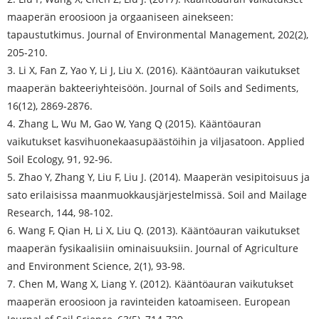
maaperän eroosioon ja orgaaniseen ainekseen:
tapaustutkimus. Journal of Environmental Management, 202(2),
205-210.
3. Li X, Fan Z, Yao Y, Li J, Liu X. (2016). Kääntöauran vaikutukset
maaperän bakteeriyhteisöön. Journal of Soils and Sediments,
16(12), 2869-2876.
4. Zhang L, Wu M, Gao W, Yang Q (2015). Kääntöauran
vaikutukset kasvihuonekaasupäästöihin ja viljasatoon. Applied
Soil Ecology, 91, 92-96.
5. Zhao Y, Zhang Y, Liu F, Liu J. (2014). Maaperän vesipitoisuus ja
sato erilaisissa maanmuokkausjärjestelmissä. Soil and Mailage
Research, 144, 98-102.
6. Wang F, Qian H, Li X, Liu Q. (2013). Kääntöauran vaikutukset
maaperän fysikaalisiin ominaisuuksiin. Journal of Agriculture
and Environment Science, 2(1), 93-98.
7. Chen M, Wang X, Liang Y. (2012). Kääntöauran vaikutukset
maaperän eroosioon ja ravinteiden katoamiseen. European