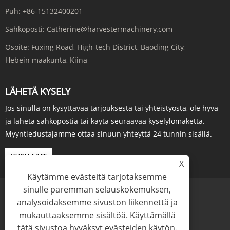
Puh:
+86-15132400201
Sähköposti:
Catherine@harvestermachinery.com
Osoite:
Fuxing Road, High-tech District, Baoding City,
Hebein maakunta, Kiina
LÄHETÄ KYSELY
Jos sinulla on kysyttävää tarjouksesta tai yhteistyöstä, ole hyvä
ja lähetä sähköpostia tai käytä seuraavaa kyselylomaketta.
Myyntiedustajamme ottaa sinuun yhteyttä 24 tunnin sisällä.
KYSY NYT
X
Käytämme evästeitä tarjotaksemme
sinulle paremman selauskokemuksen,
analysoidaksemme sivuston liikennettä ja
mukauttaaksemme sisältöä. Käyttämällä
Links
Sitemap
RSS
XML
Tietosuojakäytäntö
tätä sivustoa hyväksyt evästeiden käytön.