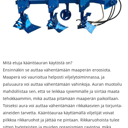
Mitä etuja kääntöauran käytöstä on?
Ensinnäkin se auttaa vähentämään maaperän eroosiota.
Maaperä voi vaurioitua helposti viljelytoiminnassa, ja
paluuaura voi auttaa vähentämään vahinkoja. Auran muotoilu
mahdollistaa sen, että se leikkaa syvemmälle ja siirtää maata
tehokkaammin, mikä auttaa pitämään maaperän paikoillaan.
Toiseksi aura voi auttaa vähentämään rikkakasvien ja torjunta-
aineiden tarvetta. Kääntöauraa käyttämällä viljelijät voivat
pilkkoa rikkaruohot ja jättää ne pintaan. Rikkaruohoista tulee
sitten hyönteisten ja muiden organismien ravintoa, mikä