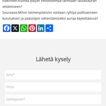
Edellinen:
Kuinka paljon hevosvoimaa tarvitaan lautasauran
vetämiseen?
Seuraava:
Mihin toimenpiteisiin voidaan ryhtyä polttoaineen
kulutuksen ja päästöjen vähentämiseksi auraa käytettäessä?
Facebook
X
WhatsApp
Pinterest
LinkedIn
Share
Lähetä kysely