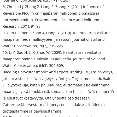
Journal of Soil Science, 63(5), 714-720.
8. Zhu L, Li J, Zhang Z, Liang S, Zhang X. (2011) Influence of
Reversible Plough on maaperän mikrobien biomassa ja
entsyymitoiminta. Environmental Science and Pollution
Research, 20(1), 91-98.
9. Guo H, Chen J, Zhao X, Liang B. (2010). Kääntöauran vaikutus
maaperän hedelmällisyyteen ja satoon. Journal of Soil and
Water Conservation, 70(3), 219-226.
10. Li Y, Gao H, Li X, Zhao W (2009). Kääntöauran vaikutus
maaperän ominaisuuksiin lössialueella. Journal of Soil and
Water Conservation, 64(3), 304-309.
Baoding Harvester Import And Export Trading Co., Ltd on yritys,
joka arvostaa kestäviä viljelykäytäntöjä. Tarjoamme laadukkaita
viljelytyökaluja, kuten paluuauraa, auttamaan asiakkaitamme
maanviljelyssä tehokkaasti, samalla kun he säästävät maaperää
ja edistävät kestävyyttä. Ota yhteyttä osoitteeseen
Catherine@harvestermachinery.com saadaksesi lisätietoja
tuotteistamme ja palveluistamme.