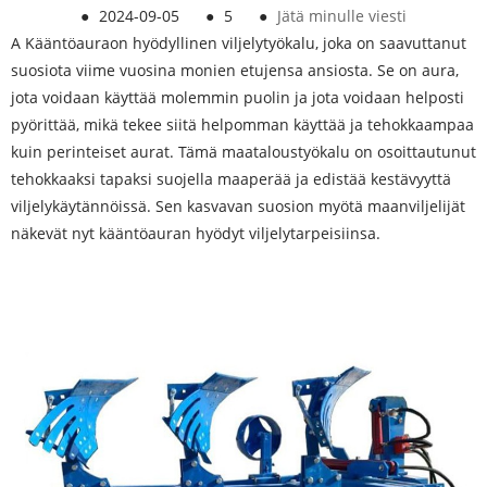
●
2024-09-05
●
5
●
Jätä minulle viesti
A
Kääntöaura
on hyödyllinen viljelytyökalu, joka on saavuttanut
suosiota viime vuosina monien etujensa ansiosta. Se on aura,
jota voidaan käyttää molemmin puolin ja jota voidaan helposti
pyörittää, mikä tekee siitä helpomman käyttää ja tehokkaampaa
kuin perinteiset aurat. Tämä maataloustyökalu on osoittautunut
tehokkaaksi tapaksi suojella maaperää ja edistää kestävyyttä
viljelykäytännöissä. Sen kasvavan suosion myötä maanviljelijät
näkevät nyt kääntöauran hyödyt viljelytarpeisiinsa.