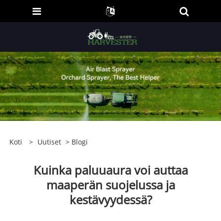
Koti
>
Uutiset
>
Blogi
Kuinka paluuaura voi auttaa
maaperän suojelussa ja
kestävyydessä?